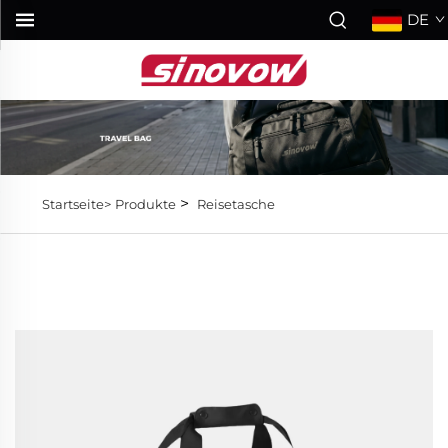
DE
>
Startseite>
Produkte
Reisetasche