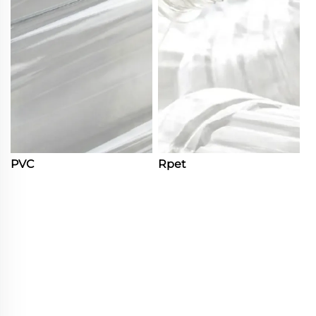
PVC
Rpet