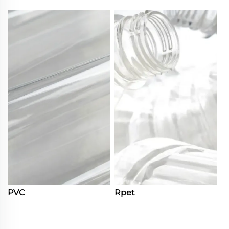
PVC
Rpet