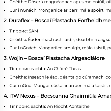
Gnéithe: Dóscrú magnéadach agus meicniúil, oib
Cur i nGnách: Mongarílce ar barr, mála spóirt, má
2. Duraflex – Boscaí Plastacha Forfheidhm
T проис: SAM
Gnéithe: Éadomhach ach láidir, dearbhna éagsú
Cur i nGnách: Mongarílce amuigh, mála taistil, pa
3. Wojin – Boscaí Plastacha Airgeadláidre
Tír проис eachta: An Chóiré Theas
Gnéithe: Inseach le éad, déanta go cúramach, 
Cur i nGnó: Mongar cósta ar an aer, mála taistil, m
4. ITW Nexus – Bocscanna Ghairmiúla Ama
Tír проис eachta: An Ríocht Aontaithe