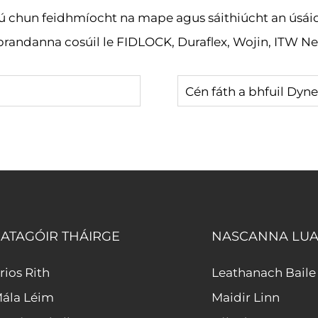
ú chun feidhmíocht na mape agus sáithiúcht an úsáide
brandanna cosúil le FIDLOCK, Duraflex, Wojin, ITW Ne
ATAGÓIR THÁIRGE
NASCANNA LUA
rios Rith
Leathanach Baile
ála Léim
Maidir Linn