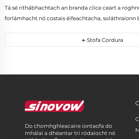
Tá sé ríthábhachtach an branda clice ceart a roghn
forlámhacht nó costais éifeachtacha, soláthraíonn 
Stofa Cordura
C
C
Do chomhghleacaire iontaofa do
M
mhálaí a dhéantar trí ródaíocht nó