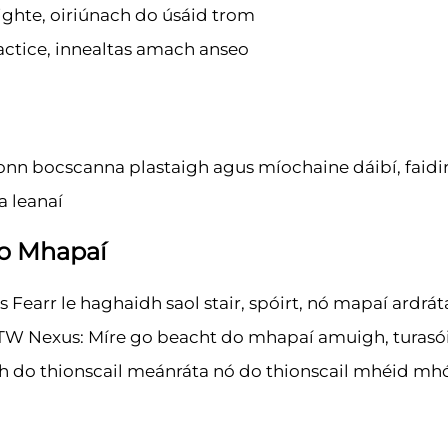
ighte, oiriúnach do úsáid trom
tactice, innealtas amach anseo
aíonn bocscanna plastaigh agus míochaine dáibí, faidi
a leanaí
Do Mhapaí
Fearr le haghaidh saol stair, spóirt, nó mapaí ardrát
 ITW Nexus: Míre go beacht do mhapaí amuigh, turasó
ch do thionscail meánráta nó do thionscail mhéid mhó