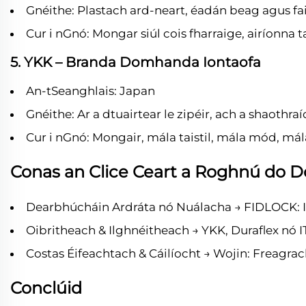
Gnéithe: Plastach ard-neart, éadán beag agus fa
Cur i nGnó: Mongar siúl cois fharraige, airíonna 
5. YKK – Branda Domhanda Iontaofa
An-tSeanghlais: Japan
Gnéithe: Ar a dtuairtear le zipéir, ach a shaothr
Cur i nGnó: Mongair, mála taistil, mála mód, mál
Conas an Clice Ceart a Roghnú do 
Dearbhúcháin Ardráta nó Nuálacha → FIDLOCK: Is 
Oibritheach & Ilghnéitheach → YKK, Duraflex nó
Costas Éifeachtach & Cáilíocht → Wojin: Freagra
Conclúid