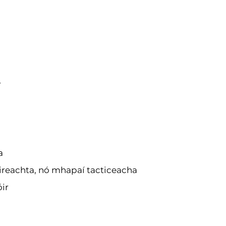
r
a
ireachta, nó mhapaí tacticeacha
ir