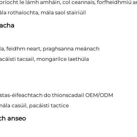
ríocht le lámh amháin, col ceannais, forfheidhmiú a
la rothaíochta, mála saol stairiúil
eacha
la, feidhm neart, praghsanna meánach
cáisti tacsail, mongarílce laethúla
costas-éifeachtach do thionscadail OEM/ODM
ála casúil, pacáisti tactice
ch anseo