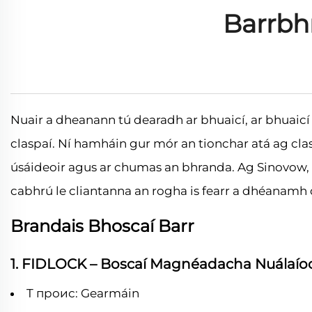
Barrbh
Nuair a dheanann tú dearadh ar bhuaicí, ar bhuaicí 
claspaí. Ní hamháin gur mór an tionchar atá ag clas
úsáideoir agus ar chumas an bhranda. Ag Sinovow, m
cabhrú le cliantanna an rogha is fearr a dhéanam
Brandais Bhoscaí Barr
1. FIDLOCK – Boscaí Magnéadacha Nuálaío
T проис: Gearmáin