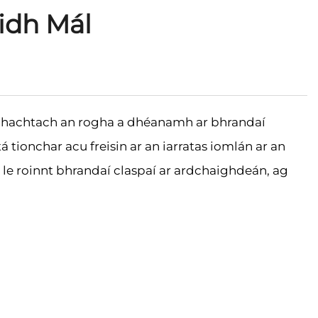
idh Mál
íthábhachtach an rogha a dhéanamh ar bhrandaí
 tionchar acu freisin ar an iarratas iomlán ar an
 le roinnt bhrandaí claspaí ar ardchaighdeán, ag