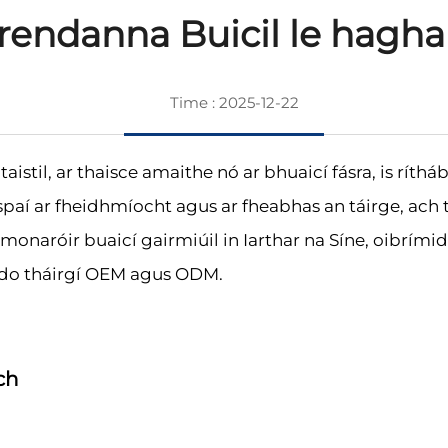
rendanna Buicil le hagha
Time : 2025-12-22
taistil, ar thaisce amaithe nó ar bhuaicí fásra, is r
paí ar fheidhmíocht agus ar fheabhas an táirge, ach tá
onaróir buaicí gairmiúil in Iarthar na Síne, oibrímid
h do tháirgí OEM agus ODM.
ch