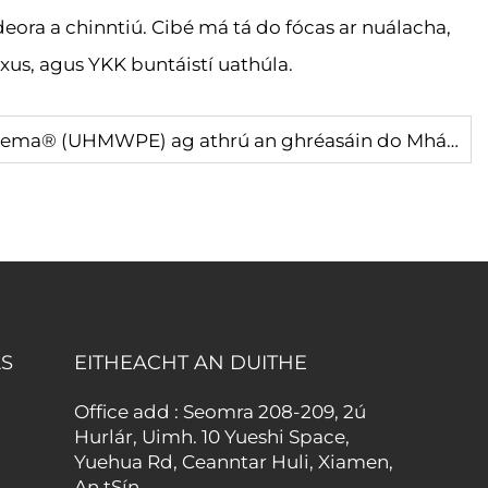
ora a chinntiú. Cibé má tá do fócas ar nuálacha,
xus, agus YKK buntáistí uathúla.
Cén fáth a bhfuil Dyneema® (UHMWPE) ag athrú an ghréasáin do Mhála
S
EITHEACHT AN DUITHE
Office add : Seomra 208-209, 2ú
Hurlár, Uimh. 10 Yueshi Space,
Yuehua Rd, Ceanntar Huli, Xiamen,
An tSín