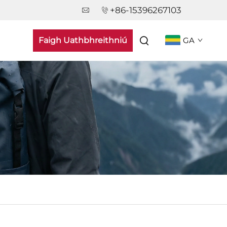
+86-15396267103
Faigh Uathbhreithniú
GA