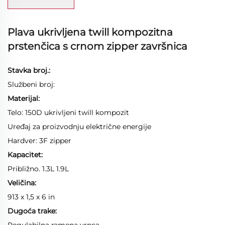
Plava ukrivljena twill kompozitna
prstenčica s crnom zipper završnica
Stavka broj.:
Službeni broj:
Materijal:
Telo: 150D ukrivljeni twill kompozit
Uređaj za proizvodnju električne energije
Hardver: 3F zipper
Kapacitet:
Približno. 1.3L 1.9L
Veličina:
913 x 1,5 x 6 in
Dugoća trake:
Regulabilna ramena vrpca