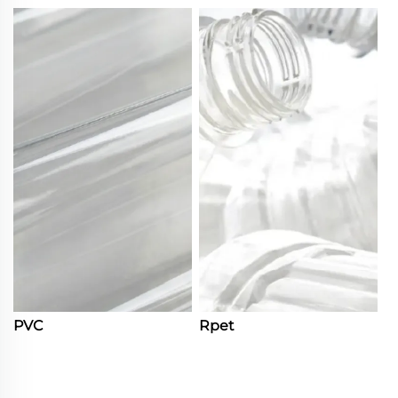
PVC
Rpet