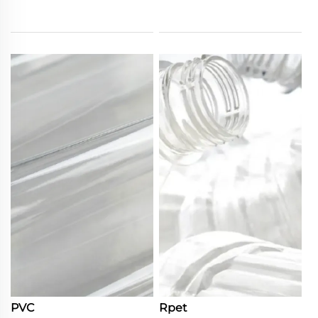
PVC
Rpet