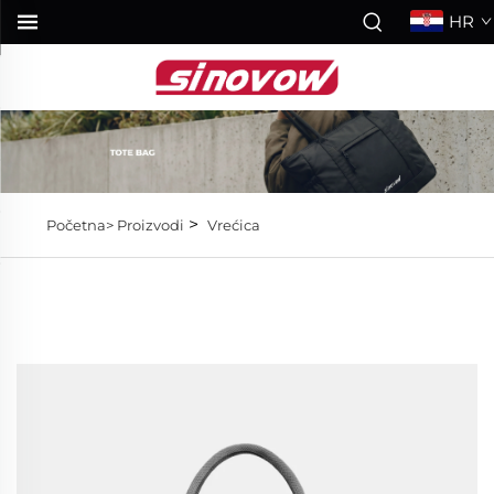
HR
>
Početna>
Proizvodi
Vrećica