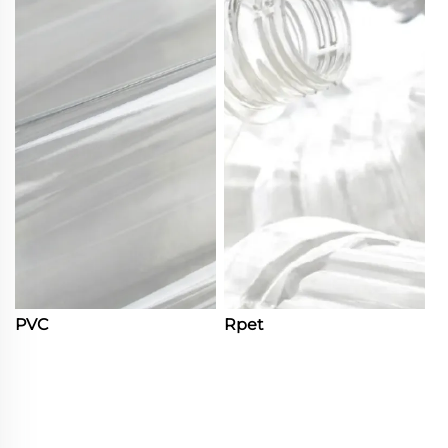
PVC
Rpet