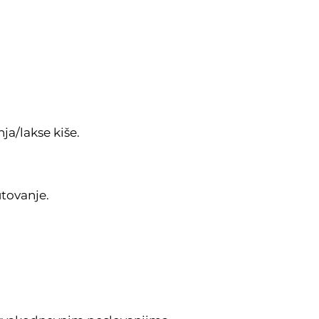
ja/lakse kiše.
utovanje.