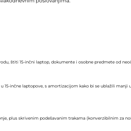
 svakodnevnim poslovanjima.
 vodu, štiti 15-inčni laptop, dokumente i osobne predmete od neoč
 15-inčne laptopove, s amortizacijom kako bi se ublažili manji 
nje, plus skrivenim podešavanim trakama (konverzibilnim za noše