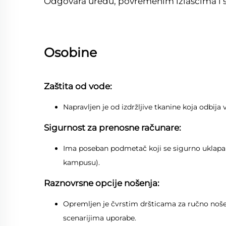
Odgovara uredu, povremenim izlascima i
Osobine
Zaštita od vode:
Napravljen je od izdržljive tkanine koja odbija
Sigurnost za prenosne računare:
Ima poseban podmetač koji se sigurno uklapa u
kampusu).
Raznovrsne opcije nošenja:
Opremljen je čvrstim dršticama za ručno noše
scenarijima uporabe.