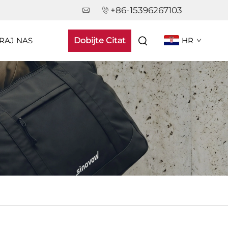
+86-15396267103
RAJ NAS
Dobijte Citat
HR