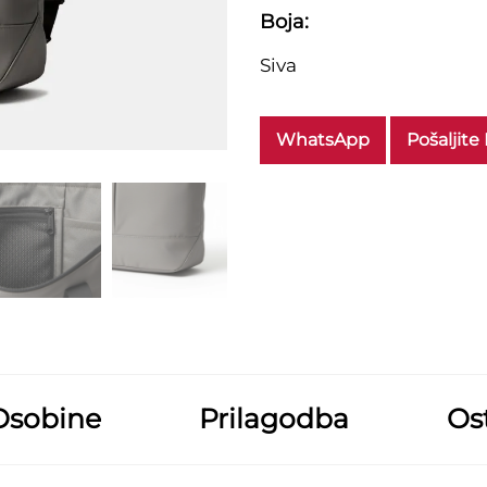
Boja:
Siva
WhatsApp
Pošaljite
Osobine
Prilagodba
Ost