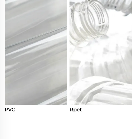
PVC
Rpet