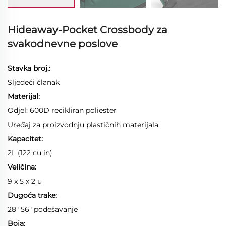
Hideaway-Pocket Crossbody za
svakodnevne poslove
Stavka broj.:
Sljedeći članak
Materijal:
Odjel: 600D recikliran poliester
Uređaj za proizvodnju plastičnih materijala
Kapacitet:
2L (122 cu in)
Veličina:
9 x 5 x 2 u
Dugoća trake:
28" 56" podešavanje
Boja: