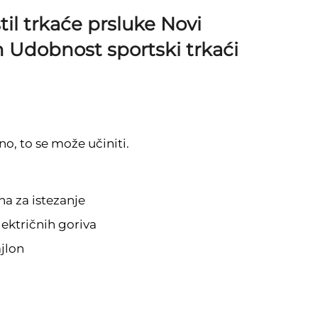
stil trkaće prsluke Novi
n Udobnost sportski trkaći
no, to se može učiniti.
na za istezanje
lektričnih goriva
jlon