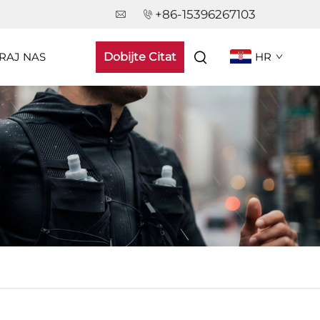
+86-15396267103
RAJ NAS
Dobijte Citat
HR