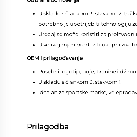
Odbrana od nosenja
U skladu s člankom 3. stavkom 2. točko
potrebno je upotrijebiti tehnologiju z
Uređaj se može koristiti za proizvodnju
U velikoj mjeri produžiti ukupni životni
OEM i prilagođavanje
Posebni logotip, boje, tkanine i džepo
U skladu s člankom 3. stavkom 1.
Idealan za sportske marke, veleprodav
Prilagodba