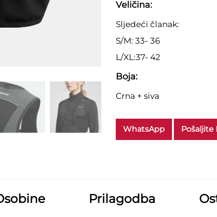
Veličina:
Sljedeći članak:
S/M: 33- 36
L/XL:37- 42
Boja:
Crna + siva
WhatsApp
Pošaljite
Osobine
Prilagodba
Ost