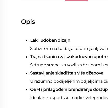
Opis
Lak i udoban dizajn
S obzirom na to da je to primjenljivo na
Trajna tkanina za svakodnevnu upotr
S druge strane, za vozila s brzinom izna
Sastavljanje skladišta s više džepova
U razumno podijeljenim odjeljcima čist
OEM i prilagođeni brendiranje dostup
Idealan za sportske marke, veleproda