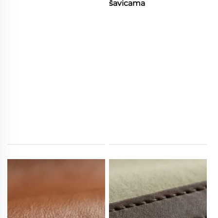
šavicama