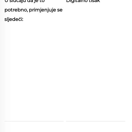
U slučaju da je to
Digitalno tisak
potrebno, primjenjuje se
sljedeći: