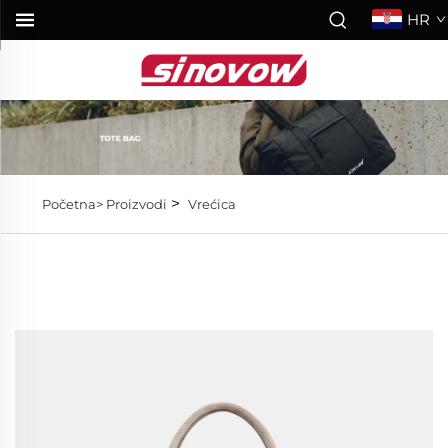
HR
>
Početna>
Proizvodi
Vrećica