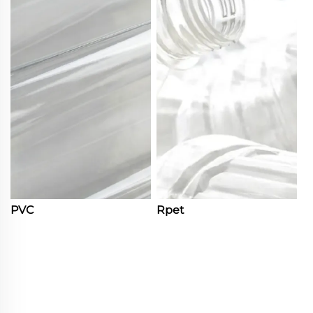
PVC
Rpet