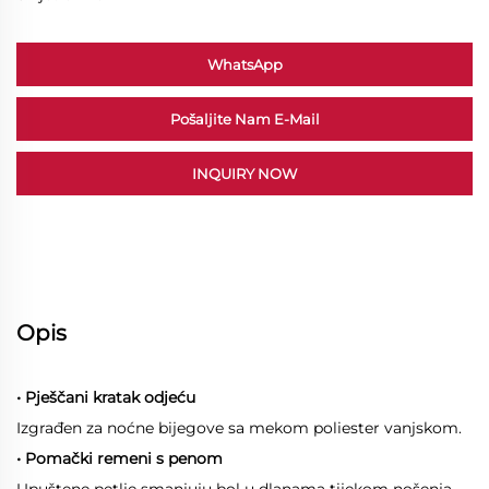
WhatsApp
Pošaljite Nam E-Mail
INQUIRY NOW
Opis
• Pješčani kratak odjeću
Izgrađen za noćne bijegove sa mekom poliester vanjskom.
• Pomački remeni s penom
Upuštene petlje smanjuju bol u dlanama tijekom nošenja.