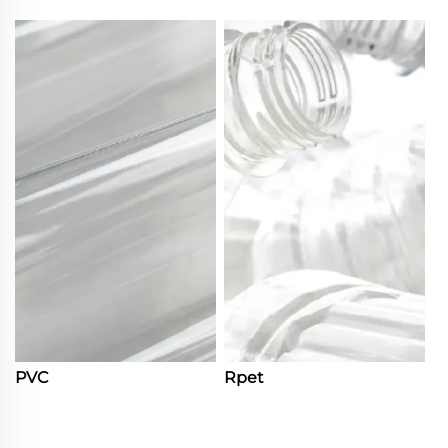
PVC
Rpet