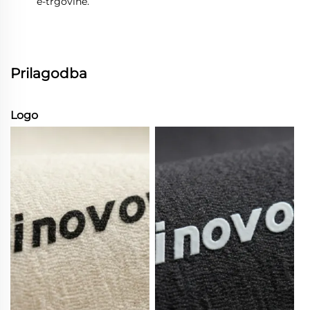
e-trgovine.
Prilagodba
Logo