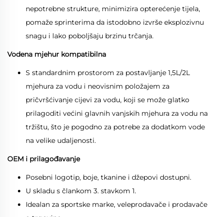
nepotrebne strukture, minimizira opterećenje tijela,
pomaže sprinterima da istodobno izvrše eksplozivnu
snagu i lako poboljšaju brzinu trčanja.
Vodena mjehur kompatibilna
S standardnim prostorom za postavljanje 1,5L/2L
mjehura za vodu i neovisnim položajem za
pričvršćivanje cijevi za vodu, koji se može glatko
prilagoditi većini glavnih vanjskih mjehura za vodu na
tržištu, što je pogodno za potrebe za dodatkom vode
na velike udaljenosti.
OEM i prilagođavanje
Posebni logotip, boje, tkanine i džepovi dostupni.
U skladu s člankom 3. stavkom 1.
Idealan za sportske marke, veleprodavače i prodavače