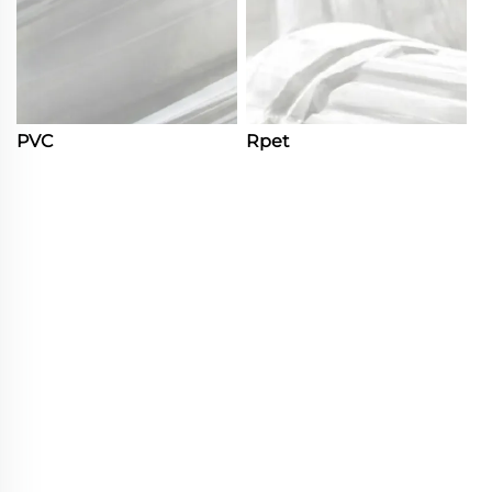
PVC
Rpet