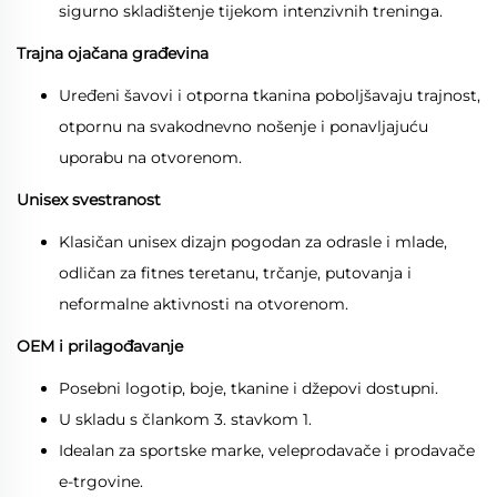
sigurno skladištenje tijekom intenzivnih treninga.
Trajna ojačana građevina
Uređeni šavovi i otporna tkanina poboljšavaju trajnost,
otpornu na svakodnevno nošenje i ponavljajuću
uporabu na otvorenom.
Unisex svestranost
Klasičan unisex dizajn pogodan za odrasle i mlade,
odličan za fitnes teretanu, trčanje, putovanja i
neformalne aktivnosti na otvorenom.
OEM i prilagođavanje
Posebni logotip, boje, tkanine i džepovi dostupni.
U skladu s člankom 3. stavkom 1.
Idealan za sportske marke, veleprodavače i prodavače
e-trgovine.