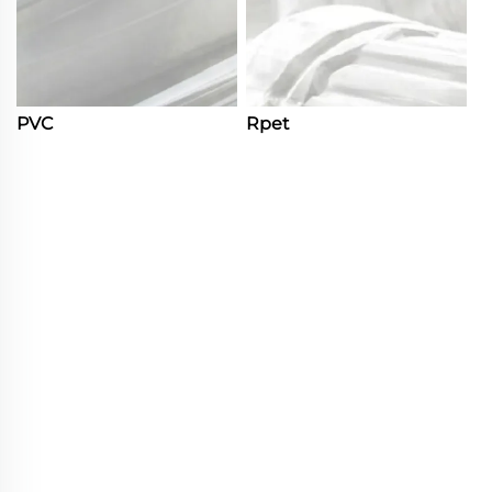
PVC
Rpet