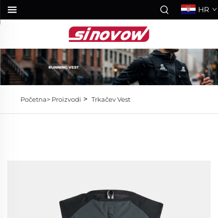
HR
>
Početna>
Proizvodi
Trkačev Vest