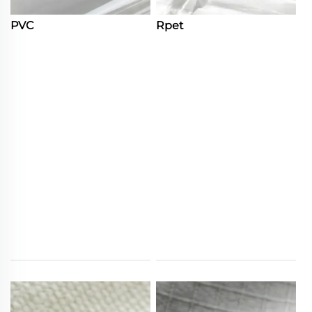
PVC
Rpet