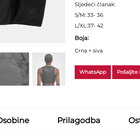
Sljedeći članak:
S/M: 33- 36
L/XL:37- 42
Boja:
Crna + siva
WhatsApp
Pošaljite
Osobine
Prilagodba
Ost