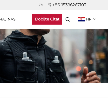
+86-15396267103
RAJ NAS
Dobijte Citat
HR