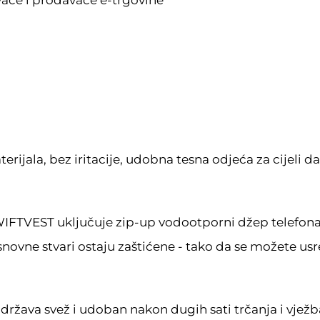
vače i prodavače e-trgovine
jala, bez iritacije, udobna tesna odjeća za cijeli dan
SWIFTVEST uključuje zip-up vodootporni džep telefona
 osnovne stvari ostaju zaštićene - tako da se možete usr
država svež i udoban nakon dugih sati trčanja i vježb