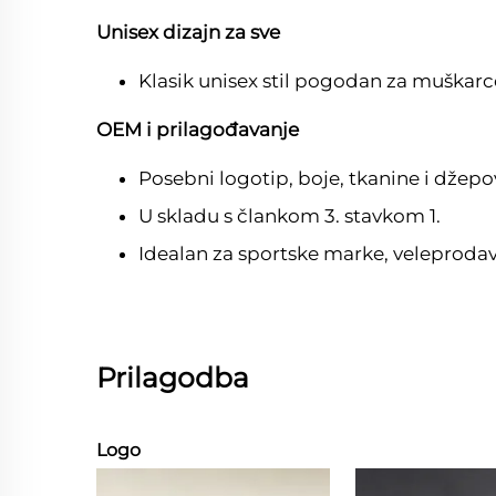
Unisex dizajn za sve
Klasik unisex stil pogodan za muškarce
OEM i prilagođavanje
Posebni logotip, boje, tkanine i džepo
U skladu s člankom 3. stavkom 1.
Idealan za sportske marke, veleprodav
Prilagodba
Logo