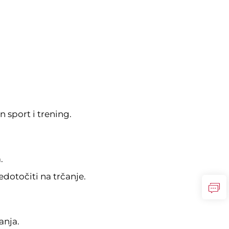
 sport i trening.
.
edotočiti na trčanje.
anja.