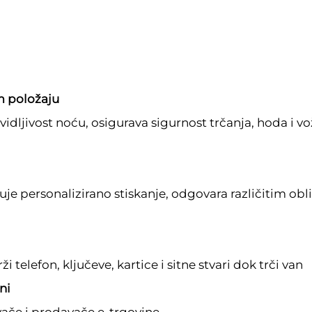
m položaju
 vidljivost noću, osigurava sigurnost trčanja, hoda i v
e personalizirano stiskanje, odgovara različitim oblic
 telefon, ključeve, kartice i sitne stvari dok trči van
ni