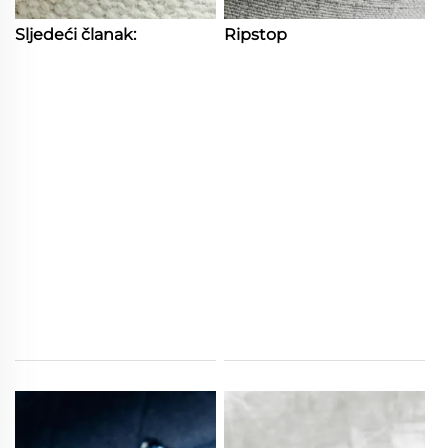
Sljedeći članak:
Ripstop