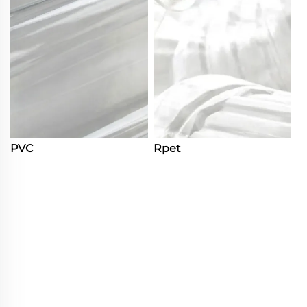
PVC
Rpet