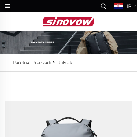
HR
>
Početna>
Proizvodi
Ruksak