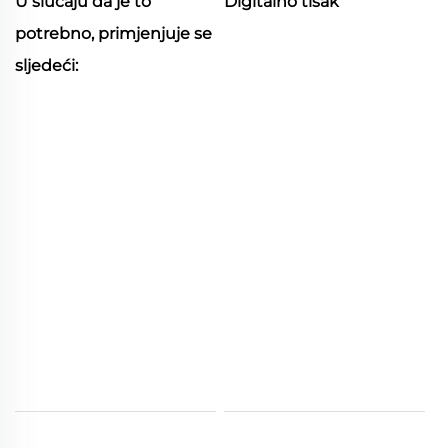
U slučaju da je to
Digitalno tisak
potrebno, primjenjuje se
sljedeći: