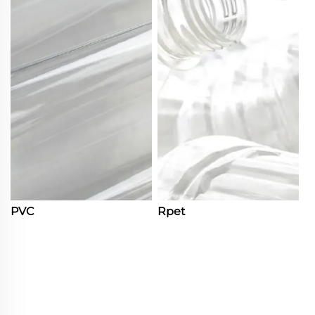
PVC
Rpet