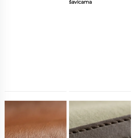
šavicama