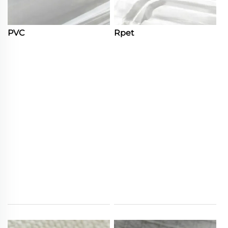
PVC
Rpet