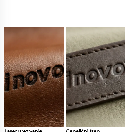
Laser urezivanje
Cepelični štap