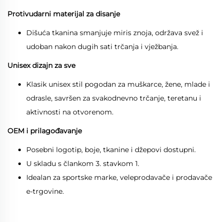
Protivudarni materijal za disanje
Dišuća tkanina smanjuje miris znoja, održava svež i
udoban nakon dugih sati trčanja i vježbanja.
Unisex dizajn za sve
Klasik unisex stil pogodan za muškarce, žene, mlade i
odrasle, savršen za svakodnevno trčanje, teretanu i
aktivnosti na otvorenom.
OEM i prilagođavanje
Posebni logotip, boje, tkanine i džepovi dostupni.
U skladu s člankom 3. stavkom 1.
Idealan za sportske marke, veleprodavače i prodavače
e-trgovine.