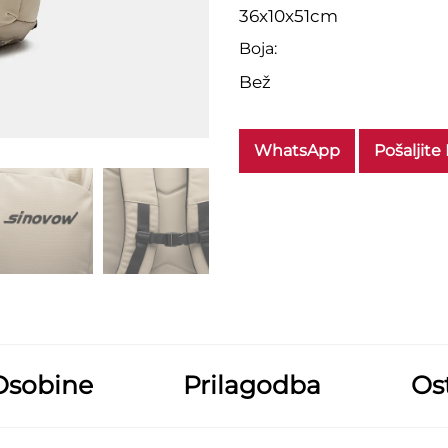
36x10x51cm
Boja:
Bež
WhatsApp
Pošaljite
Osobine
Prilagodba
Ost