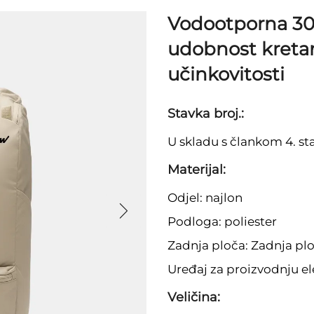
Vodootporna 30L
udobnost kreta
učinkovitosti
Stavka broj.:
U skladu s člankom 4. st
Materijal:
Odjel: najlon
Podloga: poliester
Zadnja ploča: Zadnja p
Uređaj za proizvodnju el
Veličina: