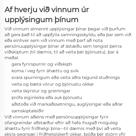
Af hverju við vinnum úr
upplýsingum þínum
Við vinnum almennt
upplýsingar þínar þegar við þurfum
að gera það til að uppfylla samningsskyldu, eða þar sem við
eða einhver sem við vinnum með þarf að nota
persónuupplýsingar þínar af ástæðu sem tengist þeirra
viðskiptum (til dæmis, til að veita þér þjónustu), þar á
meðal:
gera fyrirspurnir og viðskipti
koma í veg fyrir áhættu og svik
svara spurningum eða veita aðra tegund stuðnings
veita og bæta vörur og þjónustu okkar
veita skýrslur og greiningar
prófa eiginleika eða auk þjónustu
aðstoða við markaðssetningu, auglýsingar eða aðrar
samskiptaleiðir
Við vinnum aðeins með persónuupplýsingar fyrir
ofangreindar aðstæður eftir að hafa íhugað möguleg
áhættu fyrir friðhelgi þína—til dæmis með því að veita
skýra gegnsæi í friðhelgiskerfi okkar, bjóða þér stjórn yfir