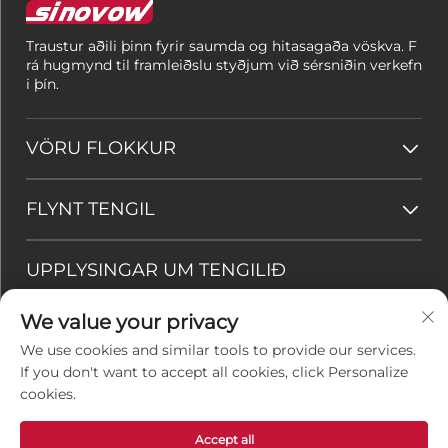
Traustur aðili þinn fyrir saumda og hitasagaða vöskva. F
rá hugmynd til framleiðslu styðjum við sérsniðin verkefn
i þín.
VÖRU FLOKKUR
FLYNT TENGIL
UPPLYSINGAR UM TENGILIÐ
Office add : Herbergi 208–209, 2. hæð, númer 10 Yueshi
We value your privacy
Space, Yuehua-gata, Huli-hverfið, Xiamen, Kína
We use cookies and similar tools to provide our services.
Netfang:
[email protected]
If you don't want to accept all cookies, click Personalize
Sími:
+86-15396267103
cookies.
Accept all