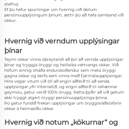
stefnu).
Ef þú hefur spurningar um hvernig við deilum
persónuupplýsingum þínum, ættir þú að hafa samband við
okkur.
Hvernig við verndum upplýsingar
þínar
Teymi okkar vinna óþreytandi að því að vernda upplýsingar
þínar og tryggja öryggi og heilleika vettvangs okkar. Við
höfum einnig óháða endurskoðendur sem meta öryggi
gagna okkar og kerfa sem vinna með fjármálaupplýsingar.
Hins vegar vitum við öll að engin aðferð til að senda
upplýsingar yfir Internetið, og engin aðferð til rafrænnar
geymslu, getur verið 100% örugg. Þetta þýðir að við getum
ekki tryggt algert öryggi persónuupplýsinga þinna.
Þú getur fundið frekari upplýsingar um öryggisráðstafanir
okkar á heimasíðu okkar.
Hvernig við notum „kökurnar“ og