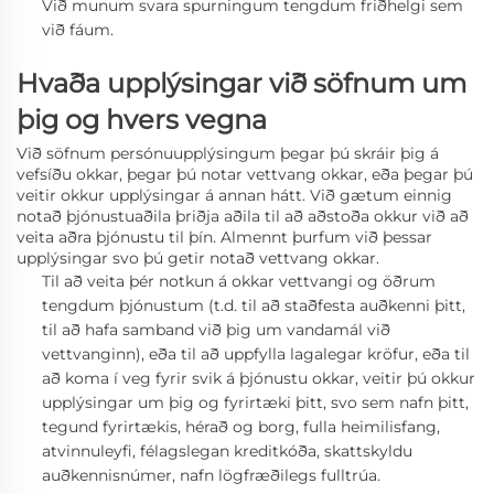
Við munum svara spurningum tengdum friðhelgi sem
við fáum.
Hvaða upplýsingar við söfnum um
þig og hvers vegna
Við söfnum persónuupplýsingum þegar þú skráir þig á
vefsíðu okkar, þegar þú notar vettvang okkar, eða þegar þú
veitir okkur upplýsingar á annan hátt. Við gætum einnig
notað þjónustuaðila þriðja aðila til að aðstoða okkur við að
veita aðra þjónustu til þín. Almennt þurfum við þessar
upplýsingar svo þú getir notað vettvang okkar.
Til að veita þér notkun á okkar vettvangi og öðrum
tengdum þjónustum
(t.d. til að staðfesta auðkenni þitt,
til að hafa samband við þig um vandamál við
vettvanginn),
eða til að uppfylla lagalegar kröfur, eða til
að koma í veg fyrir svik á þjónustu okkar, veitir þú okkur
upplýsingar um þig og fyrirtæki þitt, svo sem nafn þitt,
tegund fyrirtækis, hérað og borg, fulla heimilisfang,
atvinnuleyfi, félagslegan kreditkóða, skattskyldu
auðkennisnúmer, nafn lögfræðilegs fulltrúa.