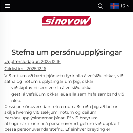
IS
Stefna um persónuupplýsingar
Uppfærsludagur: 2025.12.16
Gildistími:
2025.12.16
Við ætlum að bæta þjónustu fyrir alla á vefsíðu okkar, við
safna og notum upplýsingar um þig, okkar
viðskiptavini sem versla á vefsíðu okkar
gesti á vefsíðum okkar, eða alla sem hafa samband við
okkur
Þessi persónuverndarstefna mun aðstoða þig að betur
skilja hvernig við sækjum, notum og deilum
persónuupplýsingarnar þínar. Ef við breytum
athugunarrituninni á persónuvernd, getum við uppfært
þessa persónuverndarstefnu. Ef einhver breyting er