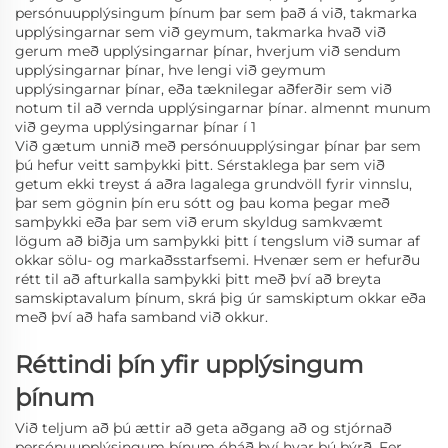
persónuupplýsingum þínum þar sem það á við, takmarka
upplýsingarnar sem við geymum, takmarka hvað við
gerum með upplýsingarnar þínar, hverjum við sendum
upplýsingarnar þínar, hve lengi við geymum
upplýsingarnar þínar, eða tæknilegar aðferðir sem við
notum til að vernda upplýsingarnar þínar.
almennt munum
við geyma upplýsingarnar þínar í 1
Við gætum unnið með persónuupplýsingar þínar þar sem
þú hefur veitt samþykki þitt. Sérstaklega þar sem við
getum ekki treyst á aðra lagalega grundvöll fyrir vinnslu,
þar sem gögnin þín eru sótt og þau koma þegar með
samþykki eða þar sem við erum skyldug samkvæmt
lögum að biðja um samþykki þitt í tengslum við sumar af
okkar sölu- og markaðsstarfsemi. Hvenær sem er hefurðu
rétt til að afturkalla samþykki þitt með því að breyta
samskiptavalum þínum, skrá þig úr samskiptum okkar eða
með því að hafa samband við okkur.
Réttindi þín yfir upplýsingum
þínum
Við teljum að þú ættir að geta aðgang að og stjórnað
persónuupplýsingum þínum óháð því hvar þú býrð. Fer