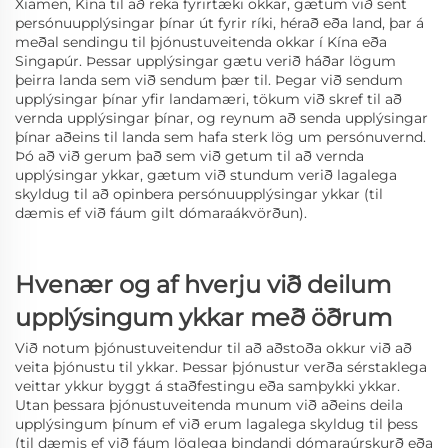
Xiamen, Kína
til að reka fyrirtæki okkar, gætum við sent
persónuupplýsingar þínar út fyrir ríki, hérað eða land, þar á
meðal sendingu til þjónustuveitenda okkar í Kína eða
Singapúr. Þessar upplýsingar gætu verið háðar lögum
þeirra landa sem við sendum þær til. Þegar við sendum
upplýsingar þínar yfir landamæri, tökum við skref til að
vernda upplýsingar þínar, og reynum að senda upplýsingar
þínar aðeins til landa sem hafa sterk lög um persónuvernd.
Þó að við gerum það sem við getum til að vernda
upplýsingar ykkar, gætum við stundum verið lagalega
skyldug til að opinbera persónuupplýsingar ykkar (til
dæmis ef við fáum gilt dómaraákvörðun).
Hvenær og af hverju við deilum
upplýsingum ykkar með öðrum
Við notum þjónustuveitendur til að aðstoða okkur við að
veita þjónustu til ykkar. Þessar þjónustur verða sérstaklega
veittar ykkur byggt á staðfestingu eða samþykki ykkar.
Utan þessara þjónustuveitenda munum við aðeins deila
upplýsingum þínum ef við erum lagalega skyldug til þess
(til dæmis ef við fáum löglega bindandi dómaraúrskurð eða