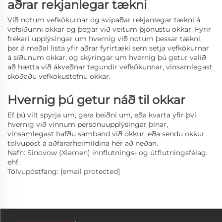
aðrar rekjanlegar tækni
Við notum vefkökurnar og svipaðar rekjanlegar tækni á
vefsíðunni okkar og þegar við veitum þjónustu okkar. Fyrir
frekari upplýsingar um hvernig við notum þessar tækni,
þar á meðal lista yfir aðrar fyrirtæki sem setja vefkökurnar
á síðunum okkar, og skýringar um hvernig þú getur valið
að hætta við ákveðnar tegundir vefkökunnar, vinsamlegast
skoðaðu vefkökustefnu okkar.
Hvernig þú getur náð til okkar
Ef þú vilt spyrja um, gera beiðni um, eða kvarta yfir því
hvernig við vinnum persónuupplýsingar þínar,
vinsamlegast hafðu samband við okkur, eða sendu okkur
tölvupóst á aðfararheimildina hér að neðan.
Nafn: Sinovow (Xiamen) innflutnings- og útflutningsfélag,
ehf.
Tölvupóstfang:
[email protected]