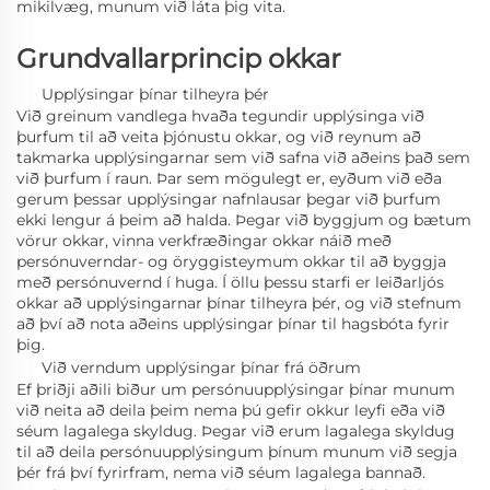
mikilvæg, munum við láta þig vita.
Grundvallarprincip okkar
Upplýsingar þínar tilheyra þér
Við greinum vandlega hvaða tegundir upplýsinga við
þurfum til að veita þjónustu okkar, og við reynum að
takmarka upplýsingarnar sem við safna við aðeins það sem
við þurfum í raun. Þar sem mögulegt er, eyðum við eða
gerum þessar upplýsingar nafnlausar þegar við þurfum
ekki lengur á þeim að halda. Þegar við byggjum og bætum
vörur okkar, vinna verkfræðingar okkar náið með
persónuverndar- og öryggisteymum okkar til að byggja
með persónuvernd í huga. Í öllu þessu starfi er leiðarljós
okkar að upplýsingarnar þínar tilheyra þér, og við stefnum
að því að nota aðeins upplýsingar þínar til hagsbóta fyrir
þig.
Við verndum upplýsingar þínar frá öðrum
Ef þriðji aðili biður um persónuupplýsingar þínar munum
við neita að deila þeim nema þú gefir okkur leyfi eða við
séum lagalega skyldug. Þegar við erum lagalega skyldug
til að deila persónuupplýsingum þínum munum við segja
þér frá því fyrirfram, nema við séum lagalega bannað.