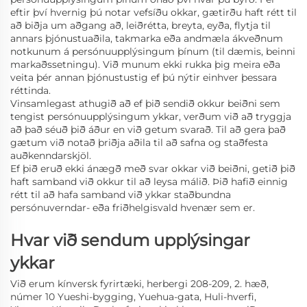
eftir því hvernig þú notar vefsíðu okkar, gætirðu haft rétt til
að biðja um aðgang að, leiðrétta, breyta, eyða, flytja til
annars þjónustuaðila, takmarka eða andmæla ákveðnum
notkunum á persónuupplýsingum þínum (til dæmis, beinni
markaðssetningu). Við munum ekki rukka þig meira eða
veita þér annan þjónustustig ef þú nýtir einhver þessara
réttinda.
Vinsamlegast athugið að ef þið sendið okkur beiðni sem
tengist persónuupplýsingum ykkar, verðum við að tryggja
að það séuð þið áður en við getum svarað. Til að gera það
gætum við notað þriðja aðila til að safna og staðfesta
auðkenndarskjöl.
Ef þið eruð ekki ánægð með svar okkar við beiðni, getið þið
haft samband við okkur til að leysa málið. Þið hafið einnig
rétt til að hafa samband við ykkar staðbundna
persónuverndar- eða friðhelgisvald hvenær sem er.
Hvar við sendum upplýsingar
ykkar
Við erum kínversk fyrirtæki, herbergi 208-209, 2. hæð,
númer 10 Yueshi-bygging, Yuehua-gata, Huli-hverfi,