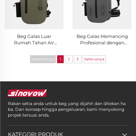
Beg Galas Luar
Beg Galas Memancing
Rumah Tahan Air
Profesional dengan
yang Tahan Lasak
Reka Bentuk Tahan
untuk Mendaki
Air untuk
Sebelumnya
1
2
3
Seterusnya
Gunung, Berkhemah
Petualangan Luar
& Memancing
Rumah
Rakan setia anda untuk beg yang dijahit dan ditekan ha
ba. Dari konsep hingga pengeluaran, kami menyokong
projek tersuai anda.
KATEGORI PRODUK