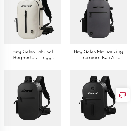
Petualangan
Beg Galas Taktikal
Beg Galas Memancing
Berprestasi Tinggi
Premium Kali Air
Tahan Air sebahagian
untuk Perjalanan Luar
untuk Memancing &
Bilik & Ekspedisi
Berkhemah