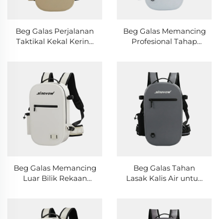
Beg Galas Perjalanan
Beg Galas Memancing
Taktikal Kekal Kering
Profesional Tahap
Bergaya untuk
Pakar dengan
Pengembaraan Luar
Perlindungan Kekal
Bilik & Memancing
Kering & Beg Luar
Bilik yang Tahan
Lama
Beg Galas Memancing
Beg Galas Tahan
Luar Bilik Rekaan
Lasak Kalis Air untuk
Pintar dengan Poket
Perjalanan, Mendaki
Berbilang Bahagian
Gunung Luar Bilik &
Peralatan