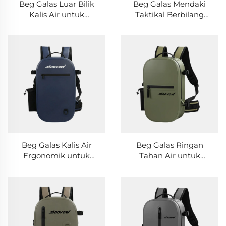
Beg Galas Luar Bilik
Beg Galas Mendaki
Kalis Air untuk
Taktikal Berbilang
Memancing, Mendaki
Poket untuk
Gunung &
Berkhemah,
Kelengkapan
Perjalanan &
Pengembaraan
Kelengkapan Luar
Bilik
Beg Galas Kalis Air
Beg Galas Ringan
Ergonomik untuk
Tahan Air untuk
Memancing dengan
Perjalanan Luar
Kompartmen
Rumah, Mendaki
Penyimpanan Besar
Gunung &
Perlengkapan
Petualangan