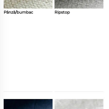
Pânză/bumbac
Ripstop