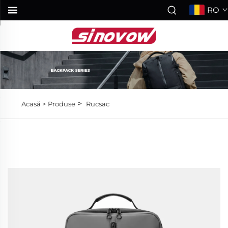
RO
>
Acasă >
Produse
Rucsac