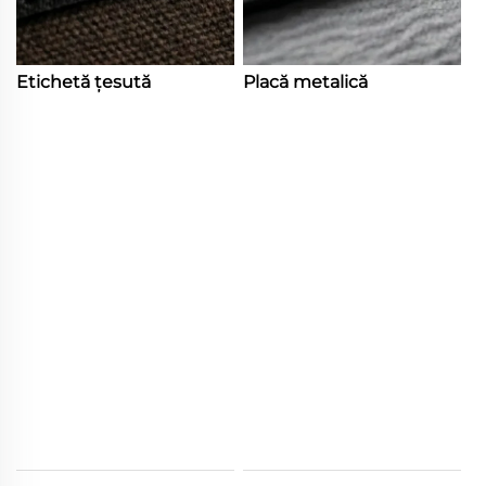
Etichetă țesută
Placă metalică