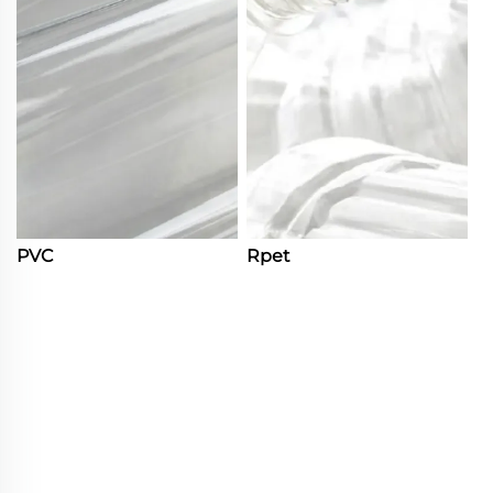
PVC
Rpet