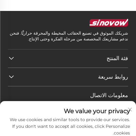
شريكك الموثوق في تصنيع الحقائب المخيطة والمحرقة حراريًّا. فنحن
ندعم مشاريعك المخصصة من مرحلة الفكرة وحتى الإنتاج.
فئة المنتج
روابط سريعة
معلومات الاتصال
Office add : الغرفة 208-209، الطابق الثاني، رقم 10 يويشي
We value your privacy
سبيس، طريق يويهوا، منطقة هولي، شيامن، الصين
We use cookies and similar tools to provide our services.
البريد الإلكتروني:
[email protected]
If you don't want to accept all cookies, click Personalize
هاتف:
+86-15396267103
cookies.