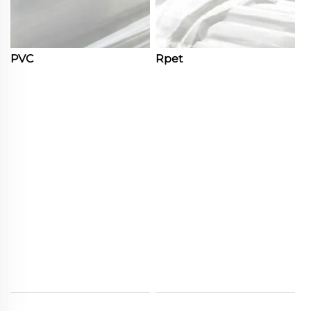
PVC
Rpet