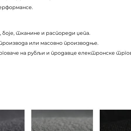
перформансе.
 боје, тканине и распореди џепа.
роизвода или масовно производње.
рговаче на рубљи и продавце електронске трго