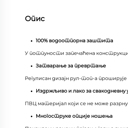
Опис
100% водоотпорна заштита
У потпуности запечаћена конструкција
Затварање за превртање
Регулисан дизајн рул-топ-а прошируј
Издржљиво и лако за свакодневну
ПВЦ материјал који се не може разрн
Многоструке опције ношења