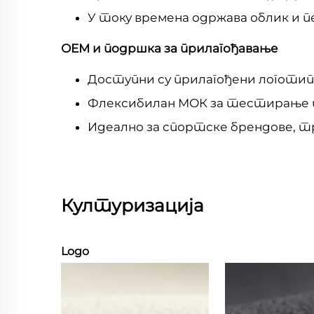
У току времена одржава облик и 
ОЕМ и подршка за прилагођавање
Доступни су прилагођени логотип,
Флексибилан МОК за тестирање п
Идеално за спортске брендове, т
Културизација
Logo