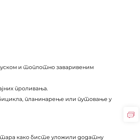
 љуском и топлотно заваривеним
ајних проливања.
бицикла, планинарење или путовање у
литара како бисте уложили додатну