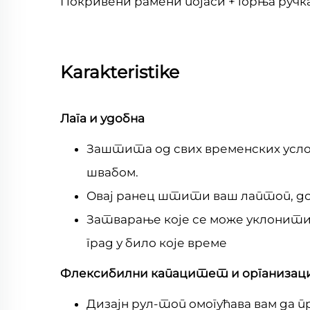
Покривени рамени појаси + горња ручк
Karakteristike
Лага и удобна
Заштита од свих временских усло
швабом.
Овај ранец штити ваш лаптоп, до
Затварање које се може уклонити
град у било које време
Флексибилни капацитет и организаци
Дизајн рул-топ омогућава вам да