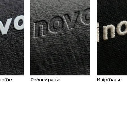
лоте
Ребосирање
Изгртање