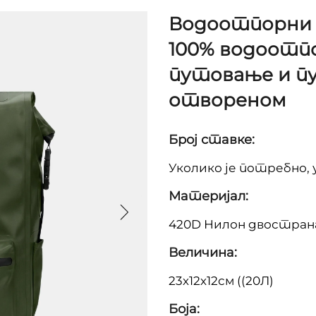
Водоотпорни 
100% водоотп
путовање и п
отвореном
Број ставке:
Уколико је потребно, 
Материјал:
420D Нилон двостран
Величина:
23х12х12см ((20Л)
Боја: