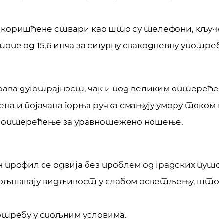
коришћене ствари као што су телефони, кључе
опе од 15,6 инча за сигурну свакодневну употре
урава дуготрајност, чак и под великим оптерећ
на и појачана горња ручка смањују умору током 
у оптерећење за уравнотежено ношење.
профил се одвија без проблем од градских пут
љшавају видљивост у слабом осветљењу, што г
отребу у спољним условима.