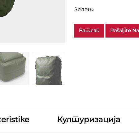
Зелени
Ватсап
Pošaljite N
eristike
Културизација