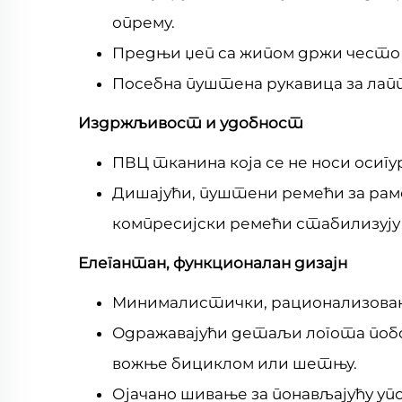
опрему.
Предњи џеп са жипом држи често 
Посебна пуштена рукавица за лапт
Издржљивост и удобност
ПВЦ тканина која се не носи осиг
Дишајући, пуштени ремећи за раме
компресијски ремећи стабилизуј
Елегантан, функционалан дизајн
Минималистички, рационализован 
Одражавајући детаљи логота побо
вожње бициклом или шетњу.
Ојачано шивање за понављајућу уп