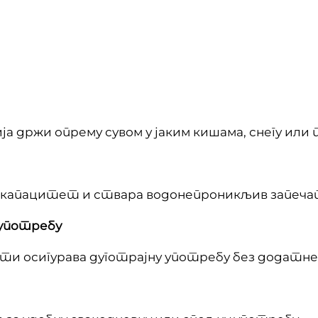
 држи опрему сувом у јаким кишама, снегу или 
е капацитет и ствара водонепроникљив запеча
 употребу
ути осигурава дуготрајну употребу без додатн