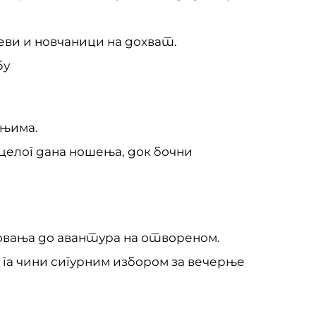
ви и новчаници на дохват.
бу
ењима.
целог дана ношења, док бочни
овања до авантура на отвореном.
а чини сигурним избором за вечерње