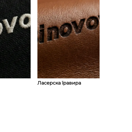
Ласерска гравира