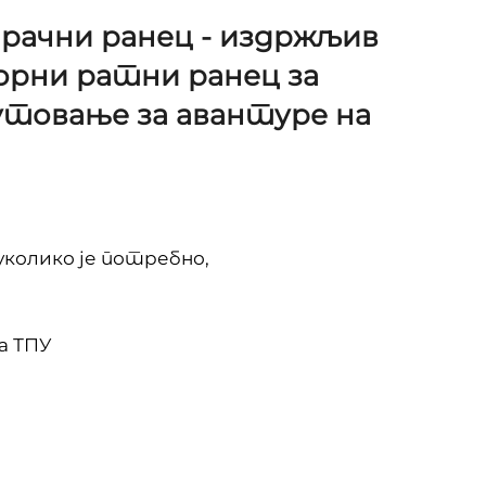
рачни ранец - издржљив
орни ратни ранец за
утовање за авантуре на
уколико је потребно,
а ТПУ