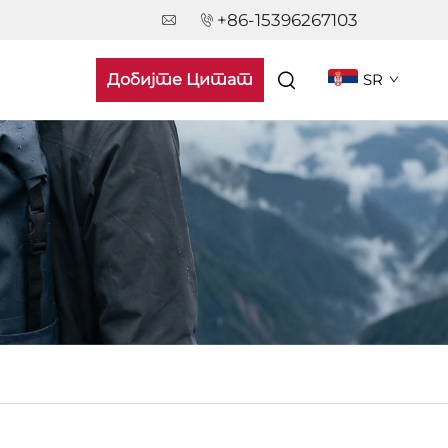
+86-15396267103
Добијте Цитат
SR