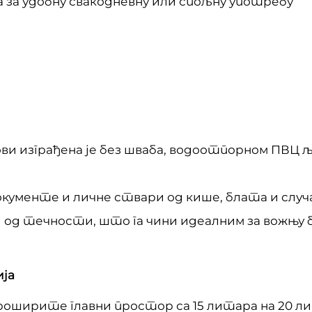
а за удобну свакодневну или спољну употребу
ви изграђена је без шваба, водоотпорном ПВЦ
кументе и личне ствари од кише, блата и случ
 од течности, што га чини идеалним за вожњу 
ја
 проширите главни простор са 15 литара на 20 