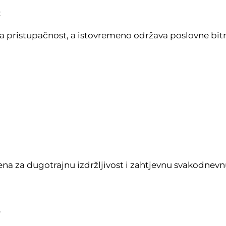
:
a pristupačnost, a istovremeno održava poslovne bitn
na za dugotrajnu izdržljivost i zahtjevnu svakodnev
.