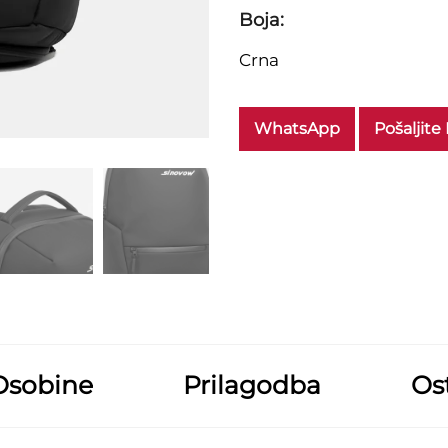
Boja:
Crna
WhatsApp
Pošaljite
Osobine
Prilagodba
Ost