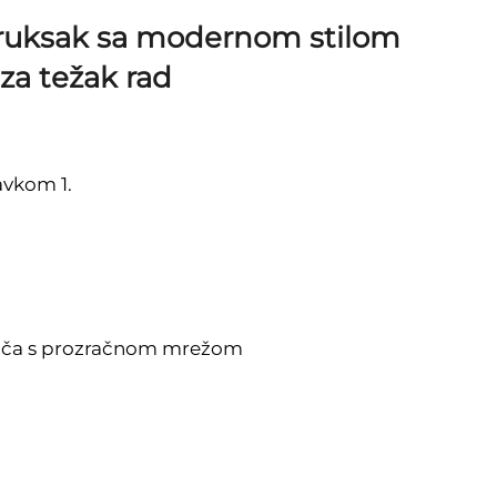
 ruksak sa modernom stilom
za težak rad
avkom 1.
loča s prozračnom mrežom