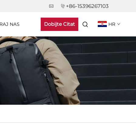
+86-15396267103
RAJ NAS
Dobijte Citat
HR