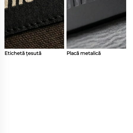
Etichetă țesută
Placă metalică