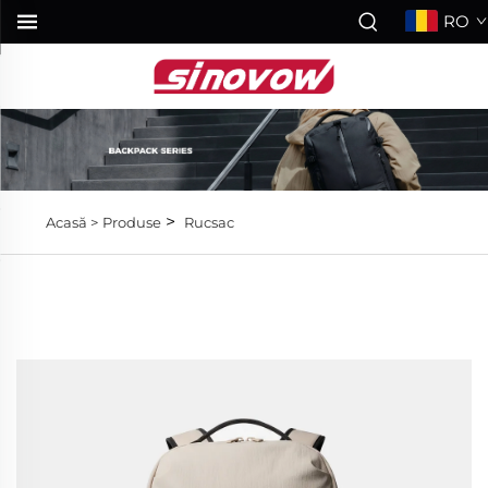
RO
>
Acasă >
Produse
Rucsac