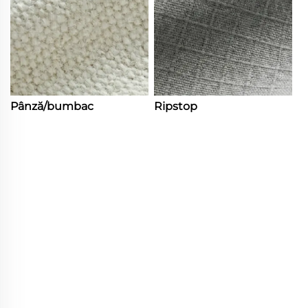
Pânză/bumbac
Ripstop