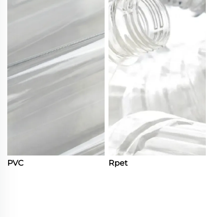
PVC
Rpet