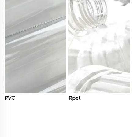
PVC
Rpet