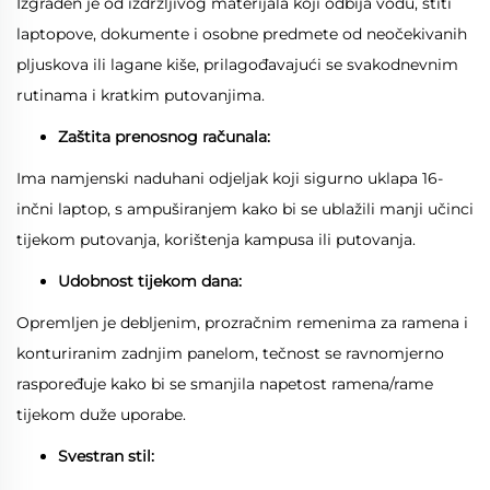
Izgrađen je od izdržljivog materijala koji odbija vodu, štiti
laptopove, dokumente i osobne predmete od neočekivanih
pljuskova ili lagane kiše, prilagođavajući se svakodnevnim
rutinama i kratkim putovanjima.
Zaštita prenosnog računala:
Ima namjenski naduhani odjeljak koji sigurno uklapa 16-
inčni laptop, s ampuširanjem kako bi se ublažili manji učinci
tijekom putovanja, korištenja kampusa ili putovanja.
Udobnost tijekom dana:
Opremljen je debljenim, prozračnim remenima za ramena i
konturiranim zadnjim panelom, tečnost se ravnomjerno
raspoređuje kako bi se smanjila napetost ramena/rame
tijekom duže uporabe.
Svestran stil: