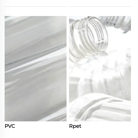
PVC
Rpet