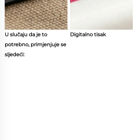
U slučaju da je to
Digitalno tisak
potrebno, primjenjuje se
sljedeći: