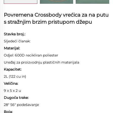
Povremena Crossbody vrećica za na putu
s stražnjim brzim pristupom džepu
Stavka broj.:
Sljedeći članak:
Materijal:
Odjel: 600D recikliran poliester
Uređaj za proizvodnju plastičnih materijala
Kapacitet:
2L (122 cu in)
Veličina:
9 x 5 x 2 u
Dugoća trake:
28" 56" podešavanje
Boja: